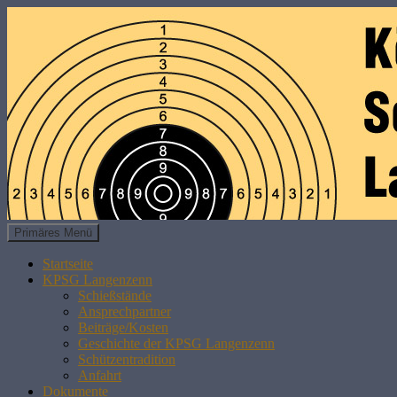
Suchen
Zum
Primäres Menü
Inhalt
KPSG LANGENZENN
springen
Startseite
KPSG Langenzenn
Schießstände
Ansprechpartner
Beiträge/Kosten
Geschichte der KPSG Langenzenn
Schützentradition
Anfahrt
Dokumente