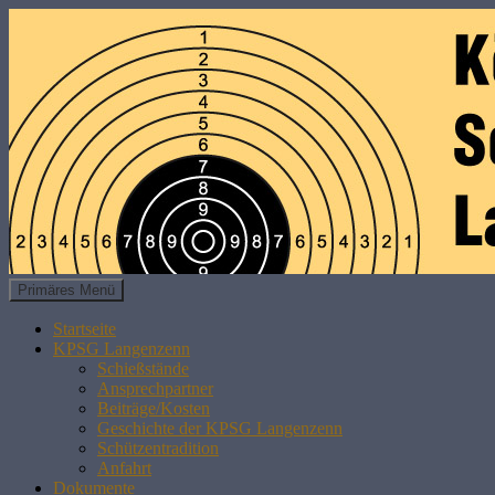
Suchen
Zum
Primäres Menü
Inhalt
KPSG LANGENZENN
springen
Startseite
KPSG Langenzenn
Schießstände
Ansprechpartner
Beiträge/Kosten
Geschichte der KPSG Langenzenn
Schützentradition
Anfahrt
Dokumente